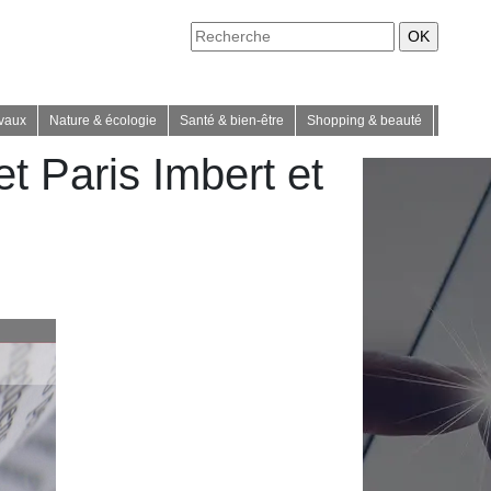
avaux
Nature & écologie
Santé & bien-être
Shopping & beauté
Société
t Paris Imbert et