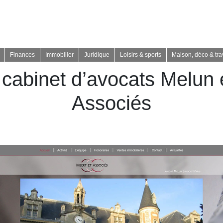
Finances
Immobilier
Juridique
Loisirs & sports
Maison, déco & tr
 cabinet d’avocats Melun e
Associés