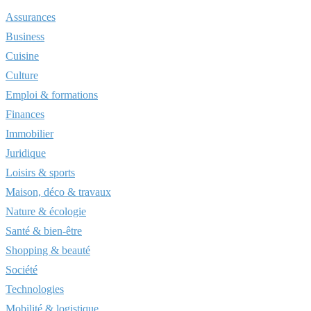
Assurances
Business
Cuisine
Culture
Emploi & formations
Finances
Immobilier
Juridique
Loisirs & sports
Maison, déco & travaux
Nature & écologie
Santé & bien-être
Shopping & beauté
Société
Technologies
Mobilité & logistique