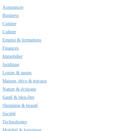
Assurances
Business
Cuisine
Culture
Emploi & formations
Finances
Immobilier
Juridique
Loisirs & sports
Maison, déco & travaux
Nature & écologie
Santé & bien-être
Shopping & beauté
Société
Technologies
Mobilité & logistique