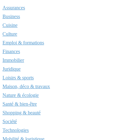
Assurances
Business
Cuisine
Culture
Emploi & formations
Finances
Immobilier
Juridique
Loisirs & sports
Maison, déco & travaux
Nature & écologie
Santé & bien-être
Shopping & beauté
Société
Technologies
Mobilité & logistique