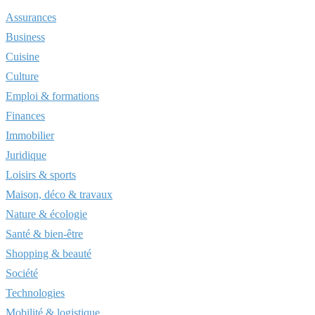
Assurances
Business
Cuisine
Culture
Emploi & formations
Finances
Immobilier
Juridique
Loisirs & sports
Maison, déco & travaux
Nature & écologie
Santé & bien-être
Shopping & beauté
Société
Technologies
Mobilité & logistique