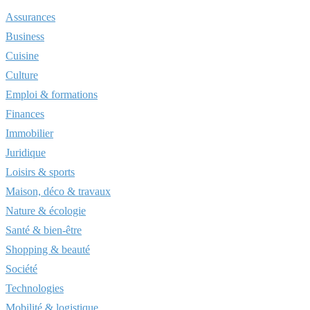
Assurances
Business
Cuisine
Culture
Emploi & formations
Finances
Immobilier
Juridique
Loisirs & sports
Maison, déco & travaux
Nature & écologie
Santé & bien-être
Shopping & beauté
Société
Technologies
Mobilité & logistique