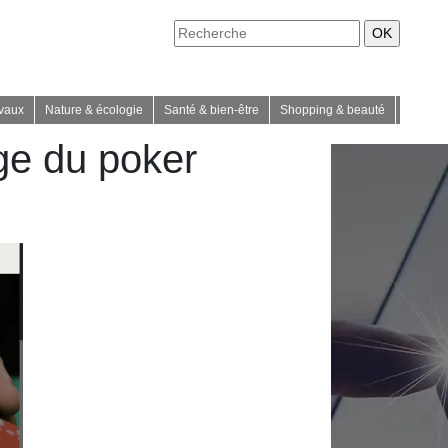
avaux
Nature & écologie
Santé & bien-être
Shopping & beauté
Société
ge du poker