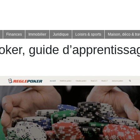
Finances
Immobilier
Juridique
Loisirs & sports
Maison, déco & tr
oker, guide d’apprentissa