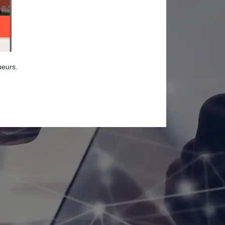
ueurs.