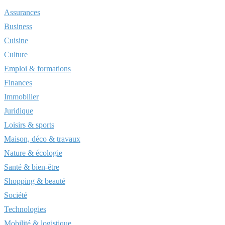
Assurances
Business
Cuisine
Culture
Emploi & formations
Finances
Immobilier
Juridique
Loisirs & sports
Maison, déco & travaux
Nature & écologie
Santé & bien-être
Shopping & beauté
Société
Technologies
Mobilité & logistique