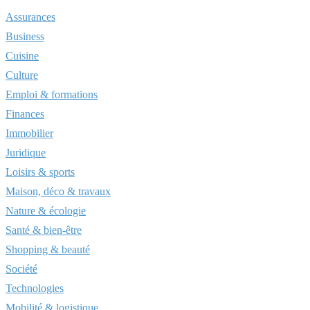
Assurances
Business
Cuisine
Culture
Emploi & formations
Finances
Immobilier
Juridique
Loisirs & sports
Maison, déco & travaux
Nature & écologie
Santé & bien-être
Shopping & beauté
Société
Technologies
Mobilité & logistique