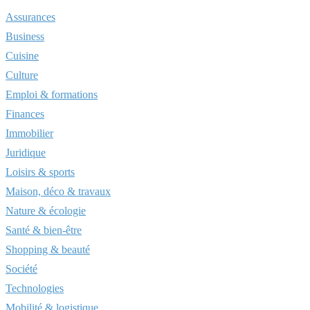
Assurances
Business
Cuisine
Culture
Emploi & formations
Finances
Immobilier
Juridique
Loisirs & sports
Maison, déco & travaux
Nature & écologie
Santé & bien-être
Shopping & beauté
Société
Technologies
Mobilité & logistique